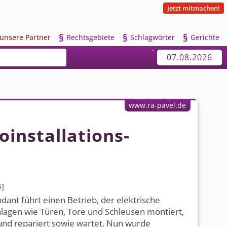
Jetzt mitmachen!
§
§
§
u
nsere Partner
R
echtsgebiete
S
chlagwörter
G
erichte
07.08.2026
www.ra-pavel.de
in­stallations­
4
ant führt einen Betrieb, der elektrische
lagen wie Türen, Tore und Schleusen montiert,
t und repariert sowie wartet. Nun wurde