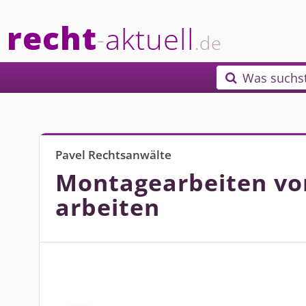
recht
aktuell
-
.de
Was suchs

Pavel Rechtsanwälte
Montagearbeiten von 
arbeiten