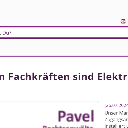

t Du?
Fachkräften sind Elektro
26.07.202
Unser Mand
Zugangsan
installier