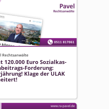
l Rechtsanwälte
t 120.000 Euro Sozialkas­
nbeitrags-Forderung:
rjährung! Klage der ULAK
eitert!
www.ra-pavel.de