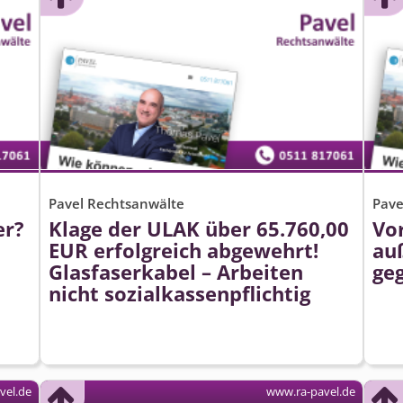
Pavel Rechtsanwälte
Pave
er?
Klage der ULAK über 65.760,00
Vor
EUR erfolgreich abgewehrt!
au
Glasfaserkabel – Arbeiten
ge
nicht sozialkas­senpflichtig
vel.de
www.ra-pavel.de