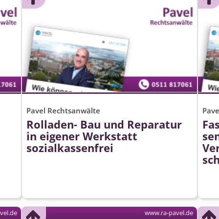
Pavel Rechtsanwälte
Pave
Rolladen- Bau und Reparatur
Fas
in eigener Werkstatt
se
sozialkassenfrei
Ve
sch
vel.de
www.ra-pavel.de