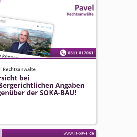
l Rechtsanwälte
sicht bei
ßergerichtlichen Angaben
genüber der SOKA-BAU!
www.ra-pavel.de