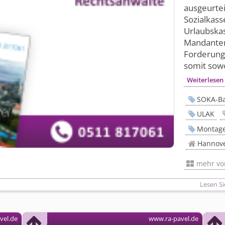
ausgeurtei
Sozialkass
Urlaubska
Mandanten 
Forderung
somit sowo
Weiterlesen
SOKA-B
ULAK
Montage
Hannov
mehr v
Lesen Si
vel.de
www.ra-pavel.de