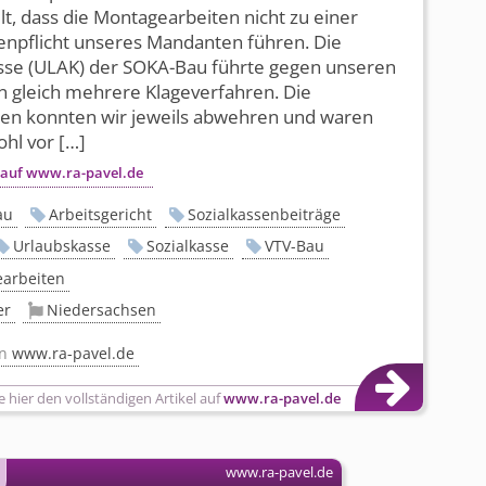
lt, dass die Montagearbeiten nicht zu einer
enpflicht unseres Mandanten führen. Die
sse (ULAK) der SOKA-Bau führte gegen unseren
gleich mehrere Klage­ver­fah­ren. Die
en konnten wir jeweils abwehren und waren
hl vor […]
 auf www.ra-pavel.de
au
Arbeitsgericht
Sozialkassenbeiträge
Urlaubskasse
Sozialkasse
VTV-Bau
arbeiten
er
Niedersachsen
on
www.ra-pavel.de
e hier den vollständigen Artikel auf
www.ra-pavel.de
www.ra-pavel.de