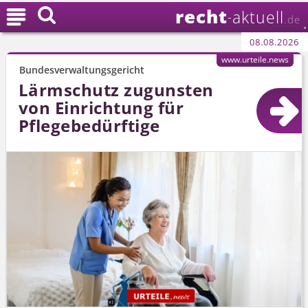
recht

aktuell
-
.de
08.08.2026
www.urteile.news
Bundesverwaltungsgericht
Lärmschutz zugunsten
von Einrichtung für
Pflegebedürftige