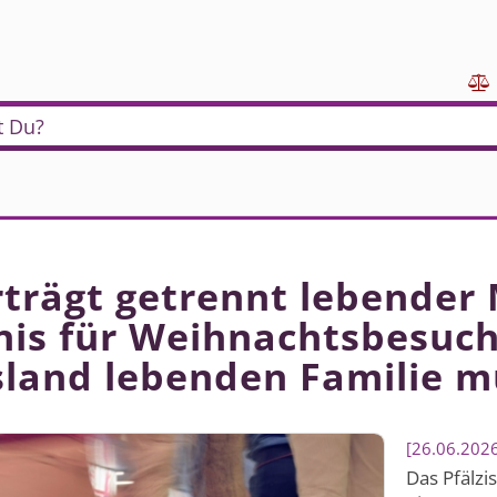

t Du?
trägt getrennt lebender M
nis für Weihnachtsbesuch
land lebenden Familie m
26.06.202
Das Pfälzi