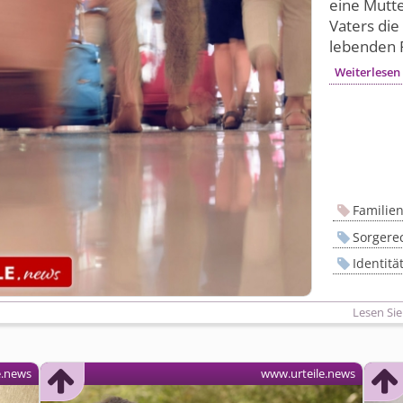
eine Mutt
Vaters die
lebenden F
Weiterlesen
Familie
Sorgere
Identitä
Lesen Sie
e.news
www.urteile.news