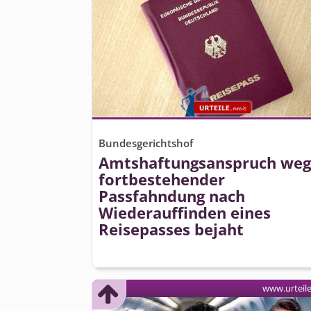
Bundesgerichtshof
Amtshaftungs­anspruch we
fortbestehender
Passfahndung nach
Wiederauffinden eines
Reisepasses bejaht
www.urteil