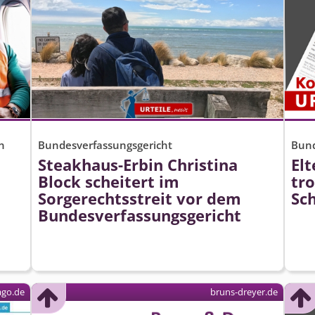
n
Bundesverfassungsgericht
Bund
Steakhaus-Erbin Christina
Elt
Block scheitert im
tro
Sorgerechtsstreit vor dem
Sc
Bundesver­fassungsgericht
ago.de
bruns-dreyer.de