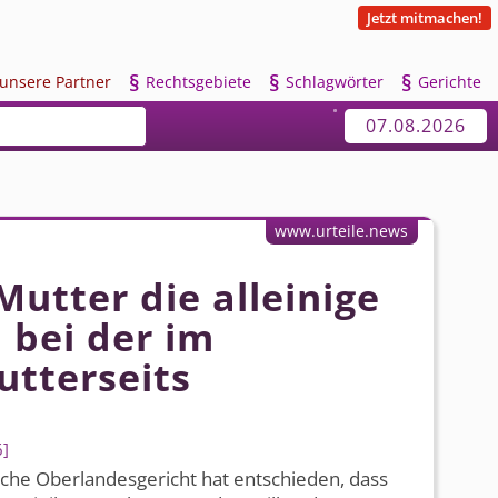
Jetzt mitmachen!
§
§
§
u
nsere Partner
R
echtsgebiete
S
chlagwörter
G
erichte
07.08.2026
www.urteile.news
utter die alleinige
 bei der im
utterseits
6
sche Oberlandesgericht hat entschieden, dass