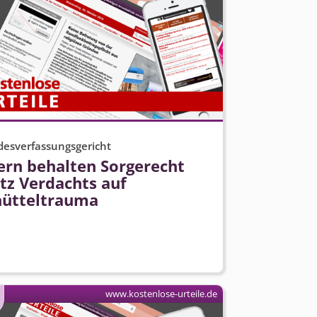
esverfassungsgericht
ern behalten Sorgerecht
tz Verdachts auf
hütteltrauma
www.kostenlose-urteile.de