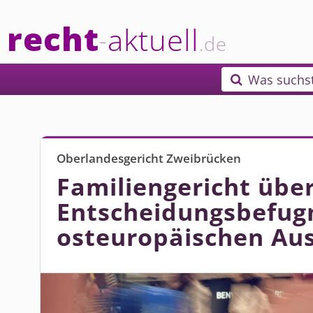
recht
aktuell
-
.de
Was suchs

Oberlandesgericht Zweibrücken
Familiengericht über
Entscheidungs­befug
osteuropäischen Aus