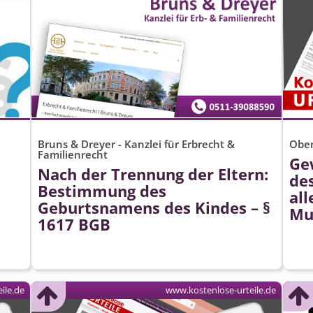
Bruns & Dreyer - Kanzlei für Erbrecht &
Ober
Familienrecht
Ge
Nach der Trennung der Eltern:
des
Bestimmung des
all
Geburtsnamens des Kindes – §
Mu
1617 BGB
ile.de
www.kostenlose-urteile.de