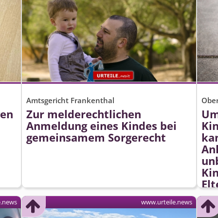
Amtsgericht Frankenthal
Ober
gen
Zur melderechtlichen
Um
Anmeldung eines Kindes bei
Kin
gemeinsamem Sorgerecht
ka
An
un
Ki
Elt
we
e.news
www.urteile.news