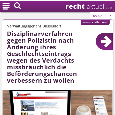
recht

aktuell
-
.de
09.08.2026
www.urteile.news
Verwaltungsgericht Düsseldorf
Disziplinar­verfahren
gegen Polizistin nach
Änderung ihres
Geschlechtseintrags
wegen des Verdachts
missbräuchlich die
Beförderungschancen
verbessern zu wollen