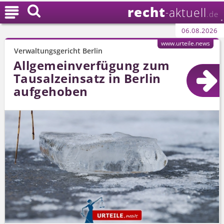
recht

aktuell
-
.de
06.08.2026
www.urteile.news
Verwaltungsgericht Berlin
Allgemeinverfügung zum
Tausalzeinsatz in Berlin
aufgehoben