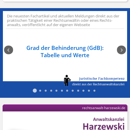
Die neuesten Fachartikel und aktuellen Meldungen direkt aus der
praktischen Tätigkeit einer Rechts­anwältin oder eines Rechts­
anwalts, veröffentlicht auf der eigenen Webseite
n am
Grad der Behinderung (GdB):
Ge
Tabelle und Werte
rechtsanwalt-harzewski.de