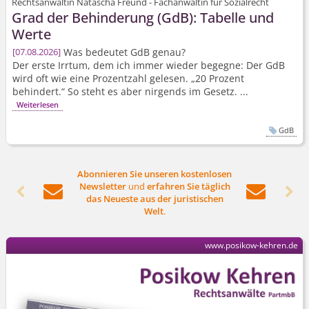
Rechtsanwältin Natascha Freund - Fachanwältin für Sozialrecht
Grad der Behinderung (GdB): Tabelle und
Werte
Was bedeutet GdB genau?
07.08.2026
Der erste Irrtum, dem ich immer wieder begegne: Der GdB
wird oft wie eine Prozentzahl gelesen. „20 Prozent
behindert.“ So steht es aber nirgends im Gesetz. ...
Weiterlesen
GdB
Abonnieren Sie unseren kostenlosen
Newsletter
und
erfahren Sie täglich




das Neueste aus der juristischen
Welt
.
www.posikow-kehren.de