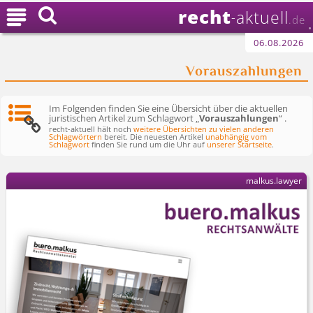
recht

aktuell
-
.de
06.08.2026
Vorauszahlungen
Im Folgenden finden Sie eine Übersicht über die aktuellen
juristischen Artikel zum Schlagwort „
Vorauszahlungen
“ .
recht-aktuell hält noch
weitere Übersichten zu vielen anderen
Schlagwörtern
bereit. Die neuesten Artikel
unabhängig vom
Schlagwort
finden Sie rund um die Uhr auf
unserer Startseite
.
malkus.lawyer