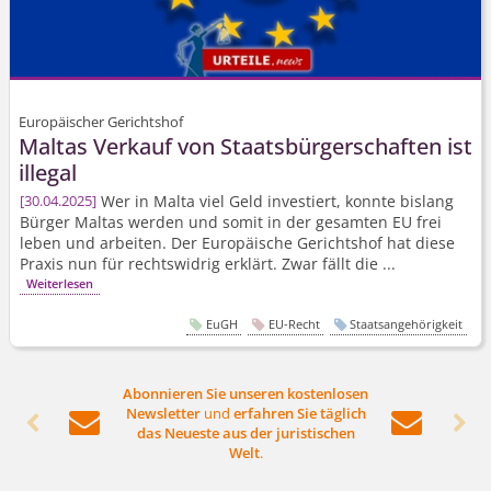
Europäischer Gerichtshof
Maltas Verkauf von Staatsbür­gerschaften ist
illegal
Wer in Malta viel Geld investiert, konnte bislang
30.04.2025
Bürger Maltas werden und somit in der gesamten EU frei
leben und arbeiten. Der Europäische Gerichtshof hat diese
Praxis nun für rechtswidrig erklärt. Zwar fällt die ...
Weiterlesen
EuGH
EU-Recht
Staatsangehörigkeit
Abonnieren Sie unseren kostenlosen
Newsletter
und
erfahren Sie täglich




das Neueste aus der juristischen
Welt
.