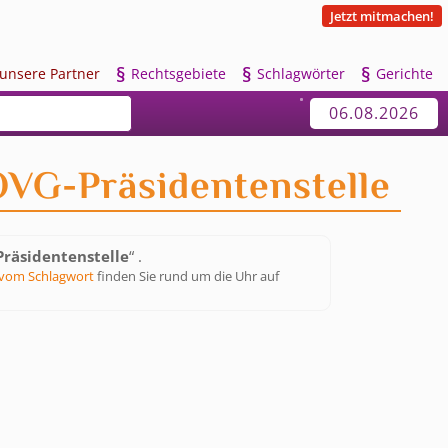
Jetzt mitmachen!
§
§
§
u
nsere Partner
R
echtsgebiete
S
chlagwörter
G
erichte
06.08.2026
OVG-Präsidentenstelle
räsidentenstelle
“ .
vom Schlagwort
finden Sie rund um die Uhr auf