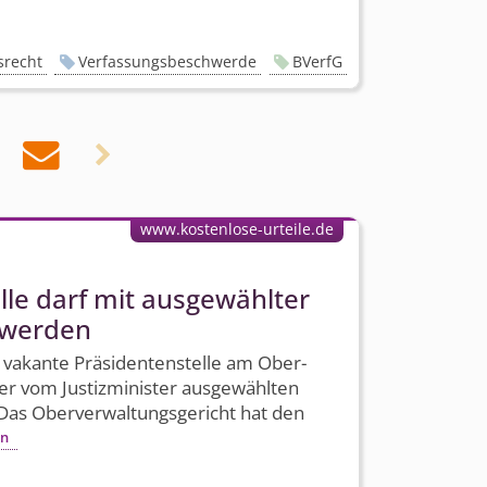
srecht
Verfassungsbeschwerde
BVerfG


www.kostenlose-urteile.de
le darf mit ausgewählter
 werden
1 vakante Präsidentenstelle am Ober­
der vom Justizminister ausgewählten
as Ober­verwaltungs­gericht hat den
en