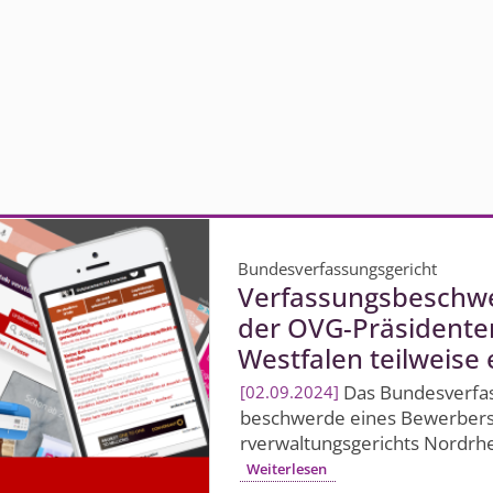
Bundesverfassungsgericht
Verfassungs­beschw
der OVG-Präsidenten
Westfalen teilweise 
Das Bundes­verfas
02.09.2024
beschwerde eines Bewerbers f
rverwaltungs­gerichts Nordrh
Weiterlesen