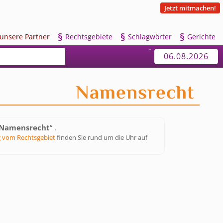
Jetzt mitmachen!
§
§
§
u
nsere Partner
R
echtsgebiete
S
chlagwörter
G
erichte
06.08.2026
Namensrecht
Namensrecht
“ .
 vom Rechtsgebiet
finden Sie rund um die Uhr auf