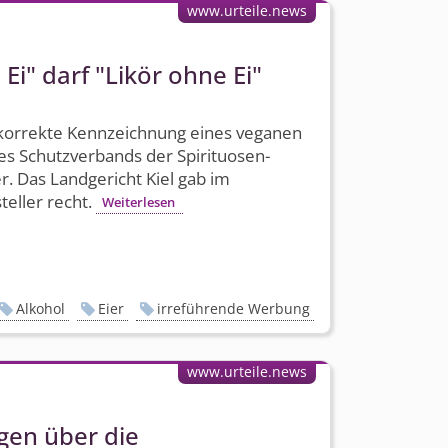
www.urteile.news
Ei" darf "Likör ohne Ei"
 korrekte Kennzeichnung eines veganen
des Schutzverbands der Spirituosen-
r. Das Landgericht Kiel gab im
eller recht.
Weiterlesen
Alkohol
Eier
irreführende Werbung
www.urteile.news
gen über die