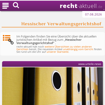
recht

aktuell
-
.de
07.08.2026
Hessischer Verwaltungsgerichtshof
Im Folgenden finden Sie eine Übersicht über die aktuellen
juristischen Artikel mit Bezug zum „
Hessischer
Verwaltungsgerichtshof
“ .
recht-aktuell hält noch
weitere Übersichten zu vielen anderen
Gerichten
bereit. Die neuesten Artikel
unabhängig vom Gericht
finden
Sie rund um die Uhr auf
unserer Startseite
.
www.urteile.news