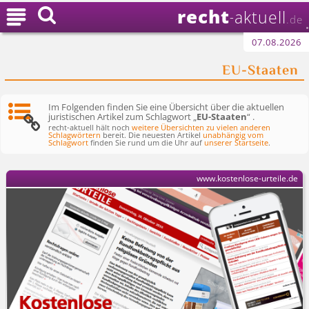
recht

aktuell
-
.de
07.08.2026
EU-Staaten
Im Folgenden finden Sie eine Übersicht über die aktuellen
juristischen Artikel zum Schlagwort „
EU-Staaten
“ .
recht-aktuell hält noch
weitere Übersichten zu vielen anderen
Schlagwörtern
bereit. Die neuesten Artikel
unabhängig vom
Schlagwort
finden Sie rund um die Uhr auf
unserer Startseite
.
www.kostenlose-urteile.de