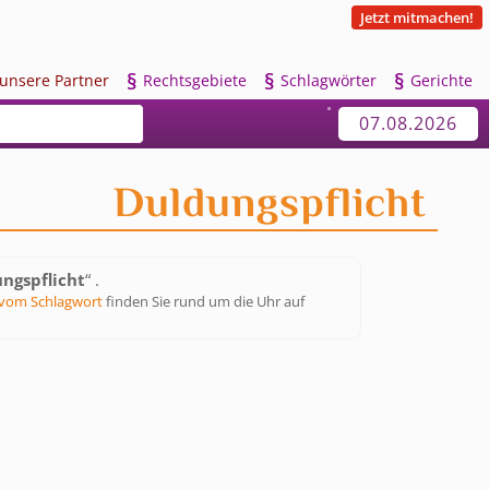
Jetzt mitmachen!
§
§
§
u
nsere Partner
R
echtsgebiete
S
chlagwörter
G
erichte
07.08.2026
Duldungspflicht
ngspflicht
“ .
vom Schlagwort
finden Sie rund um die Uhr auf