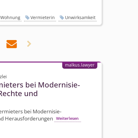
Wohnung
Vermieterin
Unwirksamkeit


malkus.lawyer
zlei
mieters bei Modernisie­
Rechte und
ermieters bei Modernisie­
nd Herausforderungen
Weiterlesen