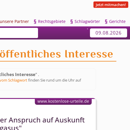
Jetzt mitmachen!
§
§
§
u
nsere Partner
R
echtsgebiete
S
chlagwörter
G
erichte
09.08.2026
öffentliches Interesse
tliches Interesse
“ .
vom Schlagwort
finden Sie rund um die Uhr auf
www.kostenlose-urteile.de
her Anspruch auf Auskunft
egasus"