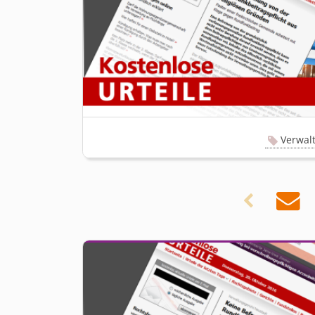
Verwal

