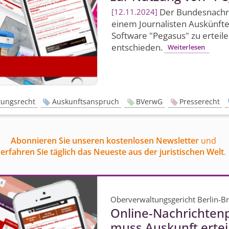
Der Bundes­nachric
12.11.2024
einem Journalisten Auskünfte
Software "Pegasus" zu erteile
entschieden.
Weiterlesen
tungsrecht
Auskunftsanspruch
BVerwG
Presserecht
Abonnieren Sie unseren kostenlosen Newsletter
und
erfahren Sie täglich das Neueste aus der juristischen Welt
.
Oberverwaltungsgericht Berlin-
Online-Nachrichtenp
muss Auskunft ertei