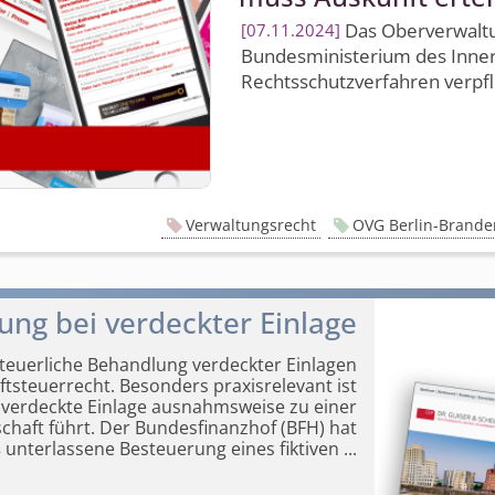
Das Ober­verwaltu
07.11.2024
Bundesministerium des Inner
Rechts­schutz­verfahren verpfl
Verwaltungsrecht
OVG Berlin-Brand
g bei verdeckter Einlage
euerliche Behandlung verdeckter Einlagen
t­steuerrecht. Besonders praxisrelevant ist
 verdeckte Einlage
ausnahmsweise zu einer
haft führt. Der Bundesfinanzhof (BFH) hat
oß unterlassene Besteuerung eines fiktiven
...