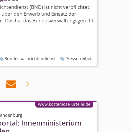
hten­dienst (BND) ist nicht verpflichtet,
 über den Erwerb und Einsatz der
n. Das hat das Bundes­verwaltungs­gericht
Bundesnachrichtendienst
Pressefreiheit


www.kostenlose-urteile.de
Brandenburg
ortal: Innenministerium
len