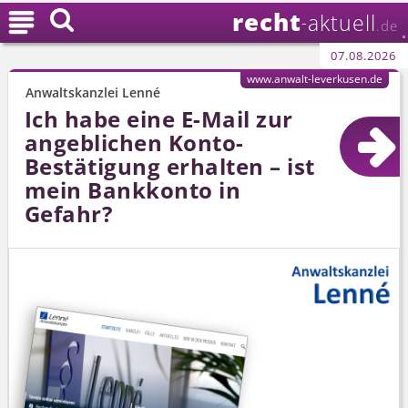
recht

aktuell
-
.de
07.08.2026
www.anwalt-leverkusen.de
Anwaltskanzlei Lenné
Ich habe eine E-Mail zur
angeblichen Konto-
Bestätigung erhalten – ist
mein Bankkonto in
Gefahr?