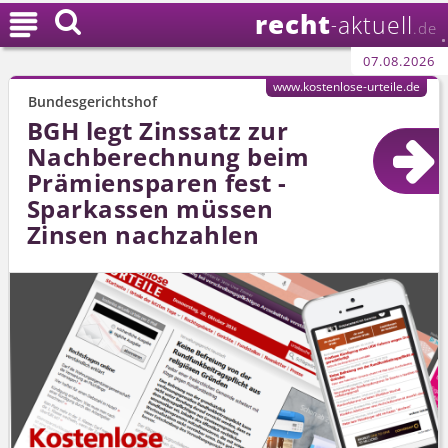
recht

aktuell
-
.de
07.08.2026
www.kostenlose-urteile.de
Bundesgerichtshof
BGH legt Zinssatz zur
Nachberechnung beim
Prämiensparen fest -
Sparkassen müssen
Zinsen nachzahlen